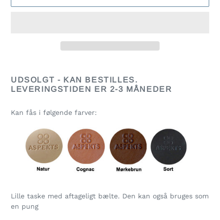
Lægger
produkt
UDSOLGT - KAN BESTILLES.
i
LEVERINGSTIDEN ER 2-3 MÅNEDER
din
indkøbskurv
Kan fås i følgende farver:
Lille taske med aftageligt bælte. Den kan også bruges som
en pung