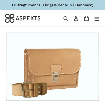
Gå
Fri fragt over 500 kr (gælder kun i Danmark)
til
indhold
Søg
Log ind
Indkøbsk