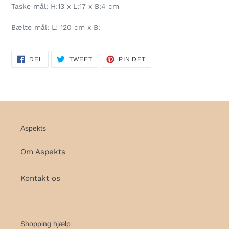
Taske mål: H:13 x L:17 x B:4 cm
Bælte mål: L: 120 cm x B:
DEL
TWEET
PIN
DEL
TWEET
PIN DET
PÅ
PÅ
PÅ
FACEBOOK
TWITTER
PINTEREST
Aspekts
Om Aspekts
Kontakt os
Shopping hjælp