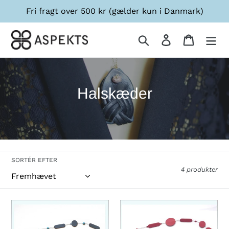
Gå
Fri fragt over 500 kr (gælder kun i Danmark)
til
indhold
Søg
Log ind
Indkøbsk
K
Halskæder
o
l
l
SORTÉR EFTER
e
4 produkter
k
t
Halskæde
Halskæde
MARGO
MARGO
i