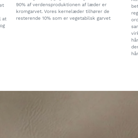
90% af verdensproduktionen af læder er
et
bet
kromgarvet. Vores kernelæder tilhører de
reg
resterende 10% som er vegetabilsk garvet
 at
ord
 og
sa
vi
hå
de
hå