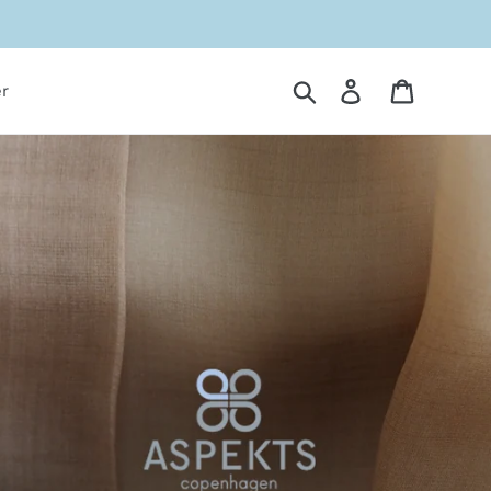
Søg
Log ind
Indkøbsk
r