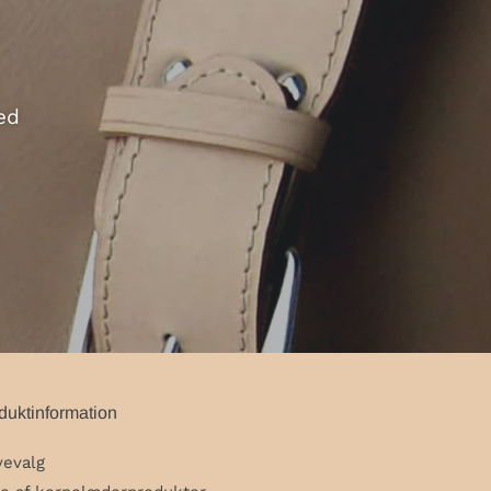
ed
duktinformation
vevalg