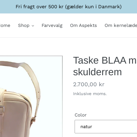
Fri fragt over 500 kr (gælder kun i Danmark)
Home
Shop
Farvevalg
Om Aspekts
Om kernelæde
Taske BLAA me
skulderrem
Normalpris
2.700,00 kr
Inklusive moms.
Color