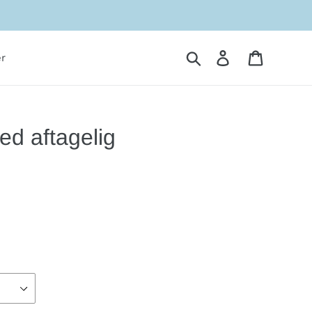
Søg
Log ind
Indkøbsk
r
d aftagelig