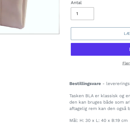
Antal
LÆ
Fler
Lægger
produkt
Bestillingsvare
- levererings
i
din
Tasken BLA er klassisk og en
indkøbskurv
den kan bruges både som ar
aftagelig rem kan den også
Mål:
H: 30 x L: 40 x B:19 cm