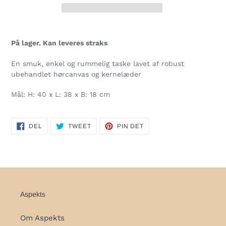
Lægger
produkt
På lager. Kan leveres straks
i
din
En smuk, enkel og rummelig taske lavet af robust
indkøbskurv
ubehandlet hørcanvas og kernelæder
Mål: H: 40 x L: 38 x B: 18 cm
DEL
TWEET
PIN
DEL
TWEET
PIN DET
PÅ
PÅ
PÅ
FACEBOOK
TWITTER
PINTEREST
Aspekts
Om Aspekts