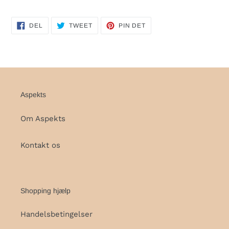
DEL
TWEET
PIN
DEL
TWEET
PIN DET
PÅ
PÅ
PÅ
FACEBOOK
TWITTER
PINTEREST
Aspekts
Om Aspekts
Kontakt os
Shopping hjælp
Handelsbetingelser