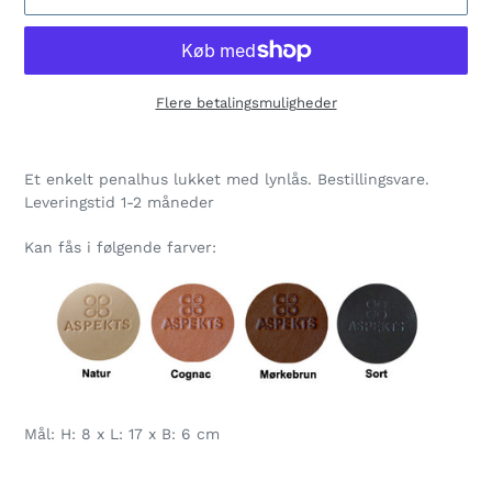
Flere betalingsmuligheder
Lægger
produkt
Et enkelt penalhus lukket med lynlås. Bestillingsvare.
i
Leveringstid 1-2 måneder
din
indkøbskurv
Kan fås i følgende farver:
Mål: H: 8 x L: 17 x B: 6 cm