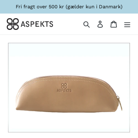
Gå
Fri fragt over 500 kr (gælder kun i Danmark)
til
indhold
Søg
Log ind
Indkøbsk