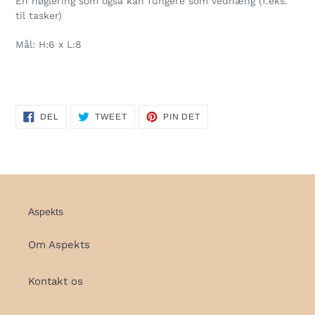
En nøglering som også kan fungere som vedhæng (f.eks.
i
til tasker)
din
indkøbskurv
Mål: H:6 x L:8
DEL
TWEET
PIN
DEL
TWEET
PIN DET
PÅ
PÅ
PÅ
FACEBOOK
TWITTER
PINTEREST
Aspekts
Om Aspekts
Kontakt os