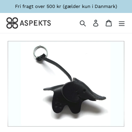
Gå
Fri fragt over 500 kr (gælder kun i Danmark)
til
indhold
Søg
Log ind
Indkøbsk