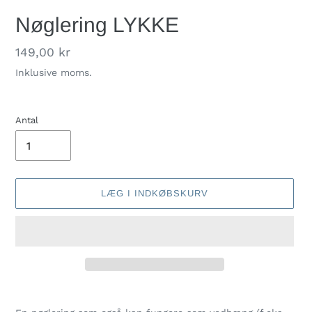
Nøglering LYKKE
Normalpris
149,00 kr
Inklusive moms.
Antal
LÆG I INDKØBSKURV
Lægger
produkt