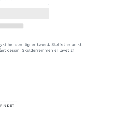
kt hør som ligner tweed. Stoffet er unikt,
ået dessin. Skulderremmen er lavet af
PIN
PIN DET
PÅ
R
PINTEREST