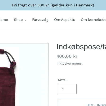
Fri fragt over 500 kr (gælder kun i Danmark)
Home
Shop
Farvevalg
Om Aspekts
Om kernelæde
Indkøbspose/t
Normalpris
400,00 kr
Inklusive moms.
Antal
LÆG I IND