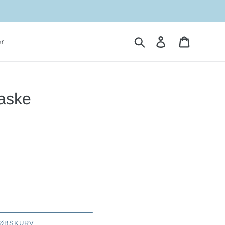
Søg
Log ind
Indkøbsk
r
aske
KØBSKURV