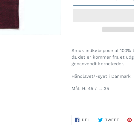
Lægger
produkt
Smuk indkøbspose af 100% ty
i
da det er kommer fra et udg
din
genanvendt kernelæder.
indkøbskurv
Håndlavet/-syet i Danmark
Mål: H: 45 / L: 35
DEL
TWEET
DEL
TWEET
PÅ
PÅ
FACEBOOK
TWITTE