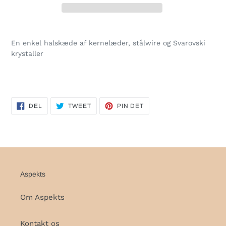
Lægger
produkt
En enkel halskæde af kernelæder, stålwire og Svarovski
i
krystaller
din
indkøbskurv
DEL
TWEET
PIN
DEL
TWEET
PIN DET
PÅ
PÅ
PÅ
FACEBOOK
TWITTER
PINTEREST
Aspekts
Om Aspekts
Kontakt os