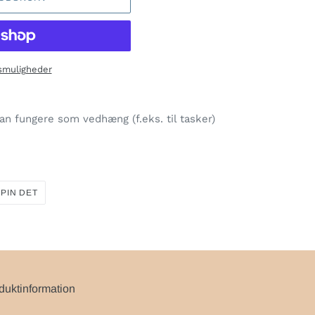
gsmuligheder
n fungere som vedhæng (f.eks. til tasker)
PIN
PIN DET
PÅ
R
PINTEREST
duktinformation