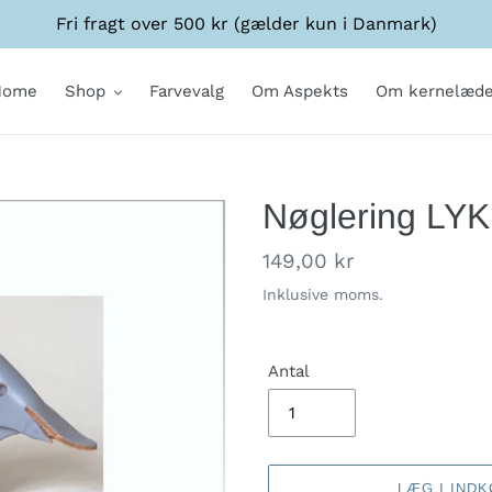
Fri fragt over 500 kr (gælder kun i Danmark)
Home
Shop
Farvevalg
Om Aspekts
Om kernelæde
Nøglering LY
Normalpris
149,00 kr
Inklusive moms.
Antal
LÆG I IND