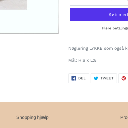
Flere betalin
Lægger
produkt
Nøglering LYKKE som også ka
i
din
Mål: H:6 x L:8
indkøbskurv
DEL
TWEET
DEL
TWEET
PÅ
PÅ
FACEBOOK
TWITTE
Shopping hjælp
Pro