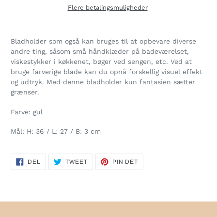
Flere betalingsmuligheder
Lægger
produkt
Bladholder som også kan bruges til at opbevare diverse
i
andre ting, såsom små håndklæder på badeværelset,
din
viskestykker i køkkenet, bøger ved sengen, etc. Ved at
indkøbskurv
bruge farverige blade kan du opnå forskellig visuel effekt
og udtryk. Med denne bladholder kun fantasien sætter
grænser.
Farve: gul
Mål: H: 36 / L: 27 / B: 3 cm
DEL
TWEET
PIN
DEL
TWEET
PIN DET
PÅ
PÅ
PÅ
FACEBOOK
TWITTER
PINTEREST