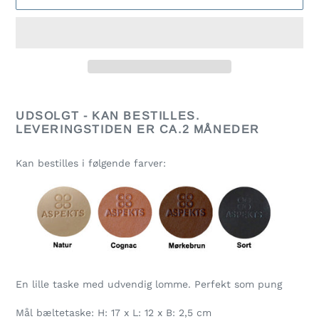
Lægger
produkt
UDSOLGT - KAN BESTILLES.
i
LEVERINGSTIDEN ER CA.2 MÅNEDER
din
indkøbskurv
Kan bestilles i følgende farver:
En lille taske med udvendig lomme. Perfekt som pung
Mål bæltetaske: H: 17 x L: 12 x B: 2,5 cm