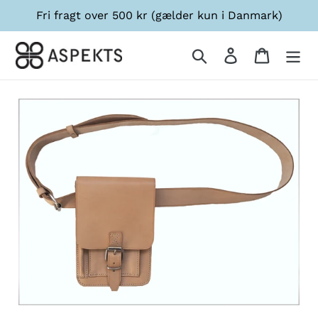
Gå
Fri fragt over 500 kr (gælder kun i Danmark)
til
indhold
Søg
Log ind
Indkøbsk