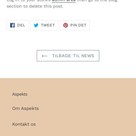
section to delete this post.
DEL
TWEET
PIN
DEL
TWEET
PIN DET
PÅ
PÅ
PÅ
FACEBOOK
TWITTER
PINTEREST
TILBAGE TIL NEWS
Aspekts
Om Aspekts
Kontakt os