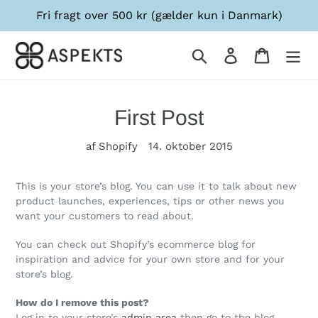
Gå
Fri fragt over 500 kr (gælder kun i Danmark)
til
indhold
Søg
Log ind
Indkøbsk
First Post
af Shopify
14. oktober 2015
This is your store’s blog. You can use it to talk about new
product launches, experiences, tips or other news you
want your customers to read about.
You can check out Shopify’s ecommerce blog for
inspiration and advice for your own store and for your
store’s blog.
How do I remove this post?
Log in to your store’s
admin area
then go to the blog